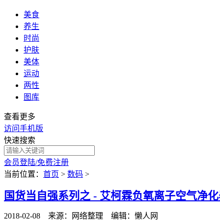
美食
养生
时尚
护肤
美体
运动
两性
图库
查看更多
访问手机版
快速搜索
会员登陆/免费注册
当前位置：
首页
>
数码
>
国货当自强系列之 - 艾柯霖负氧离子空气净化
2018-02-08 来源：网络整理 编辑：懒人网