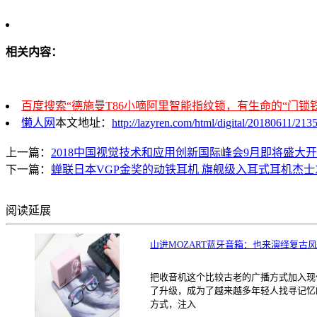
相关内容：
百度搜索“德施曼T86小嘀阿里智能指纹锁，有生命的“门锁铁
懒人网
本文地址：
http://lazyren.com/html/digital/20180611/213
上一篇：
2018中国视觉技术和应用创新国际峰会9月即将盛大
下一篇：
蝉联日本VGP金奖的动铁耳机 旗舰级入耳式耳机杰士X
阅读延展
山进MOZART蓝牙音箱：也来演绎复古
把收音机这个比较古老的广播方式加入现
了升级，成为了越来越多年轻人找寻记忆
方式，注入