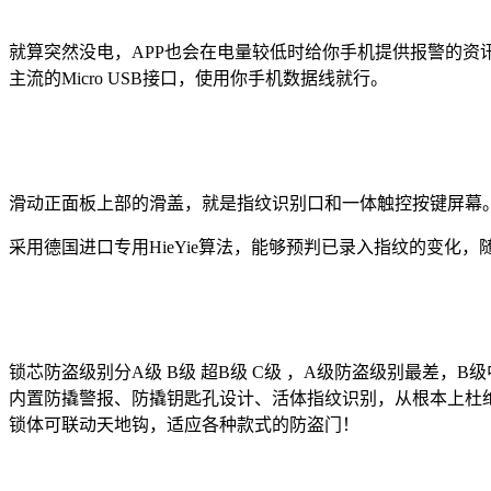
就算突然没电，APP也会在电量较低时给你手机提供报警的
主流的Micro USB接口，使用你手机数据线就行。
滑动正面板上部的滑盖，就是指纹识别口和一体触控按键屏幕。
采用德国进口专用HieYie算法，能够预判已录入指纹的变
锁芯防盗级别分A级 B级 超B级 C级 ，A级防盗级别最差
内置防撬警报、防撬钥匙孔设计、活体指纹识别，从根本上杜绝
锁体可联动天地钩，适应各种款式的防盗门！