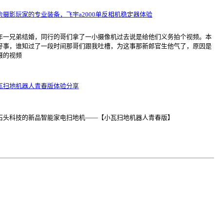
余摄影玩家的专业装备，飞宇a2000单反相机稳定器体验
年一兄弟结婚，同行的哥们拿了一小摄像机过去说是给他们义务拍个视频。本
好事，谁知过了一段时间那哥们跟我吐槽，为这事那新郎官生他气了，原因是
摄的视频
瓦扫地机器人青春版体验分享
石头科技的新品智能家电扫地机——【小瓦扫地机器人青春版】