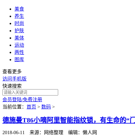
美食
养生
时尚
护肤
美体
运动
两性
图库
查看更多
访问手机版
快速搜索
会员登陆/免费注册
当前位置：
首页
>
数码
>
德施曼T86小嘀阿里智能指纹锁，有生命的“
2018-06-11 来源：网络整理 编辑：懒人网