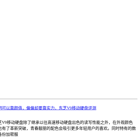
明可以靠颜值，偏偏却要靠实力，东芝V9移动硬盘评测
芝V9移动硬盘除了继承以往高速移动硬盘出色的读写性能之外，在外观颜色
也有了革新突破，青春靓丽的配色会吸引更多年轻用户的喜欢。同时特有的数
备份加密服