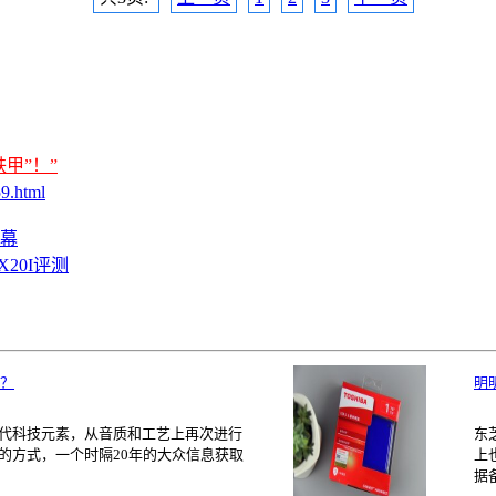
甲”！”
59.html
开幕
20I评测
风？
明
代科技元素，从音质和工艺上再次进行
东
的方式，一个时隔20年的大众信息获取
上
据