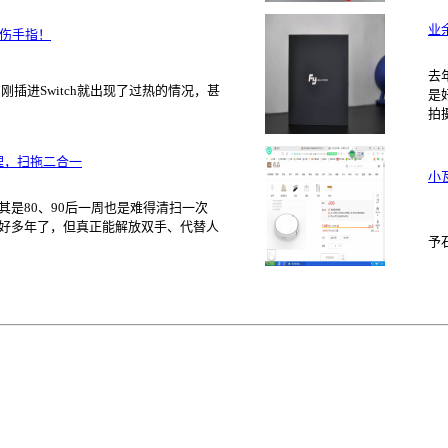
业
烫伤手指！
去
插进Switch就出现了过热的情况，甚
是
拍
管理，扫拖二合一
小
是80、90后一周也是难得清扫一次
好多年了，但真正能解放双手、代替人
予