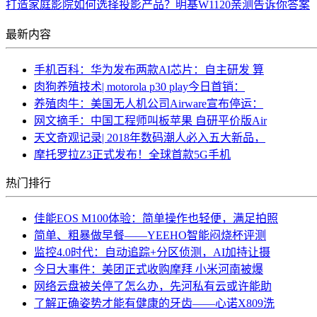
打造家庭影院如何选择投影产品？明基W1120亲测告诉你答案
最新内容
手机百科：华为发布两款AI芯片：自主研发 算
肉狗养殖技术| motorola p30 play今日首销：
养殖肉牛：美国无人机公司Airware宣布停运：
网文摘手：中国工程师叫板苹果 自研平价版Air
天文奇观记录| 2018年数码潮人必入五大新品，
摩托罗拉Z3正式发布！全球首款5G手机
热门排行
佳能EOS M100体验：简单操作也轻便，满足拍照
简单、粗暴做早餐——YEEHO智能闷烧杯评测
监控4.0时代：自动追踪+分区侦测，AI加持让摄
今日大事件：美团正式收购摩拜 小米河南被爆
网络云盘被关停了怎么办，先河私有云或许能助
了解正确姿势才能有健康的牙齿——心诺X809洗