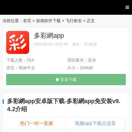
当前位置：
首页
>
游戏软件下载
>
飞行射击
> 正文
多彩網app
2024-02-04 13:53:43
类别：
飞行射击
下载人数：
554
系统要求：
安卓
语言：
简体中文
大小：
194MB
安卓下载
多彩網app安卓版下载-多彩網app免安装v9.
4.2介绍
热门一对一直播
视频app下载点这里