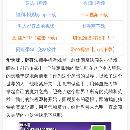
黄|瓜|视|频
香|蕉|视|频
福利小视频app下载
带se视频下载
男人都喜欢的视频
H漫画下载
直,播APP（点击下载）
切记,准备好纸巾！！
附近带SE,交友软件
带se视频【点击下载】
华为版，砰砰法师
手机游戏是一款休闲魔法闯关小游戏，
瞄准！射击!跳跃! 一个注定孤独的魔法师在这个令人窒息
的夜晚坚定地向前走！作为这个黑暗的世界，拯救了这个
世界的人，他咬紧牙关，用意志做盔甲，用鲜血做刀锋，
举起自己的魔力之光，照亮了这个世界！所有的英雄和英
雄，我们的旅程即将开始，撕裂所有的恐惧，跟随我们独
特的魔鬼导师，用勇气和魔力，给世界带来光明！喜欢闯
关类型的小伙伴快来下载吧