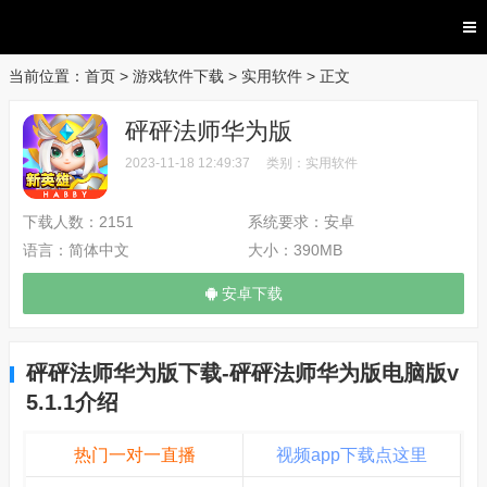
当前位置：
首页
>
游戏软件下载
>
实用软件
> 正文
砰砰法师华为版
2023-11-18 12:49:37
类别：
实用软件
下载人数：
2151
系统要求：
安卓
语言：
简体中文
大小：
390MB
安卓下载
砰砰法师华为版下载-砰砰法师华为版电脑版v
5.1.1介绍
热门一对一直播
视频app下载点这里