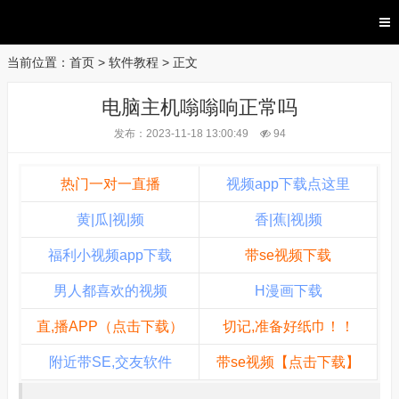
当前位置：
首页
>
软件教程
> 正文
电脑主机嗡嗡响正常吗
发布：2023-11-18 13:00:49
94
热门一对一直播
视频app下载点这里
黄|瓜|视|频
香|蕉|视|频
福利小视频app下载
带se视频下载
男人都喜欢的视频
H漫画下载
直,播APP（点击下载）
切记,准备好纸巾！！
附近带SE,交友软件
带se视频【点击下载】