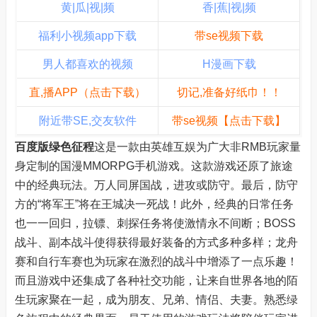
黄|瓜|视|频
香|蕉|视|频
福利小视频app下载
带se视频下载
男人都喜欢的视频
H漫画下载
直,播APP（点击下载）
切记,准备好纸巾！！
附近带SE,交友软件
带se视频【点击下载】
百度版绿色征程
这是一款由英雄互娱为广大非RMB玩家量
身定制的国漫MMORPG手机游戏。这款游戏还原了旅途
中的经典玩法。万人同屏国战，进攻或防守。最后，防守
方的“将军王”将在王城决一死战！此外，经典的日常任务
也一一回归，拉镖、刺探任务将使激情永不间断；BOSS
战斗、副本战斗使得获得最好装备的方式多种多样；龙舟
赛和自行车赛也为玩家在激烈的战斗中增添了一点乐趣！
而且游戏中还集成了各种社交功能，让来自世界各地的陌
生玩家聚在一起，成为朋友、兄弟、情侣、夫妻。熟悉绿