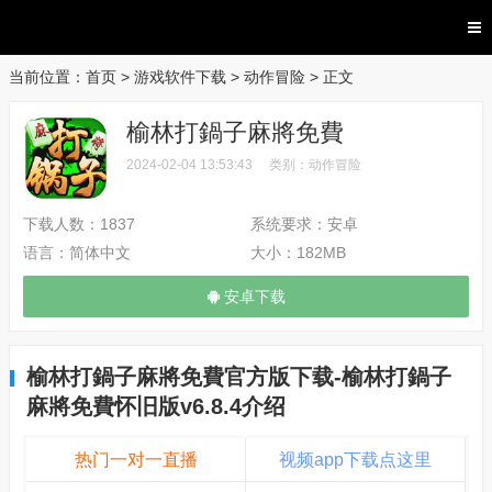
当前位置：
首页
>
游戏软件下载
>
动作冒险
> 正文
榆林打鍋子麻將免費
2024-02-04 13:53:43
类别：
动作冒险
下载人数：
1837
系统要求：
安卓
语言：
简体中文
大小：
182MB
安卓下载
榆林打鍋子麻將免費官方版下载-榆林打鍋子
麻將免費怀旧版v6.8.4介绍
热门一对一直播
视频app下载点这里