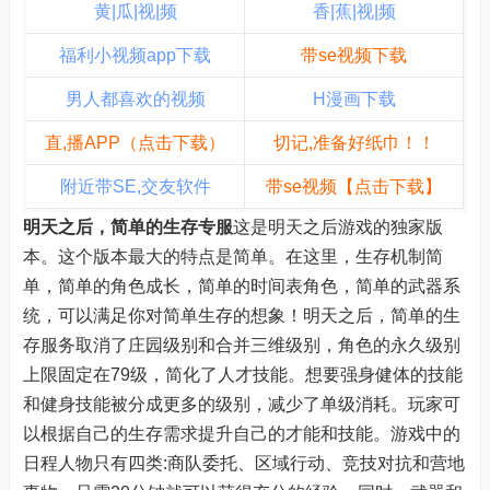
黄|瓜|视|频
香|蕉|视|频
福利小视频app下载
带se视频下载
男人都喜欢的视频
H漫画下载
直,播APP（点击下载）
切记,准备好纸巾！！
附近带SE,交友软件
带se视频【点击下载】
明天之后，简单的生存专服
这是明天之后游戏的独家版
本。这个版本最大的特点是简单。在这里，生存机制简
单，简单的角色成长，简单的时间表角色，简单的武器系
统，可以满足你对简单生存的想象！明天之后，简单的生
存服务取消了庄园级别和合并三维级别，角色的永久级别
上限固定在79级，简化了人才技能。想要强身健体的技能
和健身技能被分成更多的级别，减少了单级消耗。玩家可
以根据自己的生存需求提升自己的才能和技能。游戏中的
日程人物只有四类:商队委托、区域行动、竞技对抗和营地