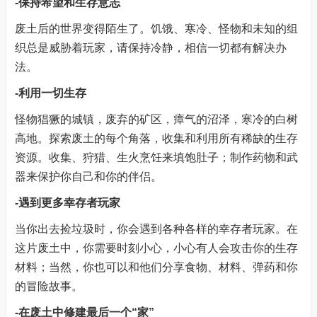
-保持希望和生存意志
废土后的世界变得陌生了。饥饿、寒冷、怪物和未知的组
织总是威胁着玩家，请保持冷静，相信一切都有解决办
法。
-利用一切生存
怪物猖獗的城镇，废弃的矿区，瘴气的沼泽，寒冷的白树
高地。探索废土的每个角落，收集和利用所有稀缺的生存
资源。收集、狩猎、生火烹饪来填饱肚子；制作药物和武
器来保护你自己和你的伴侣。
-遇到更多幸存者玩家
当你出去捡垃圾时，你会遇到各种各样的幸存者玩家。在
这片废土中，你需要时刻小心，小心有人会攻击你的生存
材料；当然，你也可以和他们分享食物、材料、弹药和你
的冒险故事。
-在废土中修建最后一个“家”