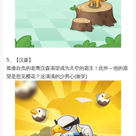
5、【汉森】
孤傲自负的老鹰汉森渴望成为天空的霸主！此外～他的愿
望是想见樱花？这满满的少男心(偷笑)